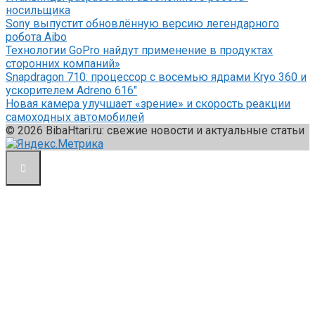
носильщика
Sony выпустит обновлённую версию легендарного
робота Aibo
Технологии GoPro найдут применение в продуктах
сторонних компаний»
Snapdragon 710: процессор с восемью ядрами Kryo 360 и
ускорителем Adreno 616″
Новая камера улучшает «зрение» и скорость реакции
самоходных автомобилей
© 2026 BibaHtari.ru: свежие новости и актуальные статьи