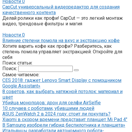
Новости
0
CapCut универсальный видеоредактор для создания
качественного контента
Делай ролики как профи! CapCut — это легкий монтаж
видео, трендовые фильтры и магия
Новости
0
Влияние степени помола на вкус и экстракцию кофе
Хотите варить кофе как профи? Разберитесь, как
степень помола управляет экстракцией. Откройте для
себя
Поиск статьи:
Поиск:
Самое читаемое:
CES 2018: гаджет Lenovo Smart Display с помощником
Google Assistant»
8 советов, как выбрать натяжной потолок: материал и
цвет
Убийца моноподов: дрон для селфи AirSelfie
10 случаев с роботами, убившими людей
ASUS ZenWatch 2 в 2024 году: стоит ли покупать?
Xiaomi в скором времени представит планшет Mi Pad 4″
В Samsung изобрели гибрид беспилотника и планшета»
Итальянцы разработали автономного робота-