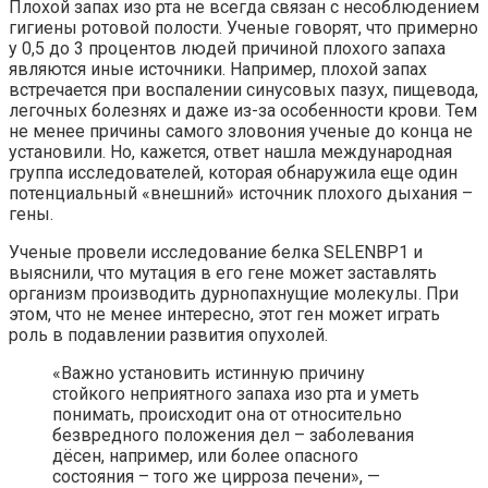
Плохой запах изо рта не всегда связан с несоблюдением
гигиены ротовой полости. Ученые говорят, что примерно
у 0,5 до 3 процентов людей причиной плохого запаха
являются иные источники. Например, плохой запах
встречается при воспалении синусовых пазух, пищевода,
легочных
болезнях и даже из-за особенности крови. Тем
не менее причины самого зловония ученые до конца не
установили. Но, кажется, ответ нашла международная
группа исследователей, которая обнаружила еще один
потенциальный «внешний» источник плохого дыхания –
гены.
Ученые провели исследование белка SELENBP1 и
выяснили, что мутация в его гене может заставлять
организм производить дурнопахнущие молекулы. При
этом, что не менее интересно, этот ген может играть
роль в подавлении развития опухолей.
«Важно установить истинную причину
стойкого неприятного запаха изо рта и уметь
понимать, происходит она от относительно
безвредного положения дел – заболевания
дёсен, например, или более опасного
состояния – того же цирроза печени», —