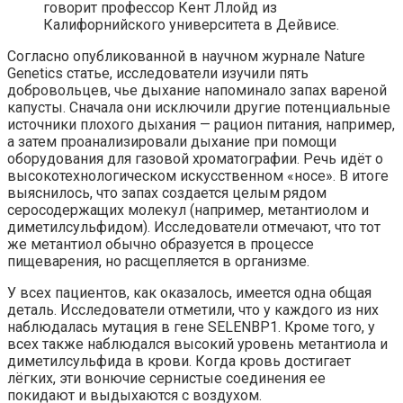
говорит профессор Кент Ллойд из
Калифорнийского университета в Дейвисе.
Согласно опубликованной в научном журнале Nature
Genetics статье, исследователи изучили пять
добровольцев, чье дыхание напоминало запах вареной
капусты. Сначала они исключили другие потенциальные
источники плохого дыхания — рацион питания, например,
а затем проанализировали дыхание при помощи
оборудования для газовой хроматографии. Речь идёт о
высокотехнологическом искусственном «носе». В итоге
выяснилось, что запах создается целым рядом
серосодержащих молекул (например, метантиолом и
диметилсульфидом). Исследователи отмечают, что тот
же метантиол обычно образуется в процессе
пищеварения, но расщепляется в организме.
У всех пациентов, как оказалось, имеется одна общая
деталь. Исследователи отметили, что у каждого из них
наблюдалась мутация в гене SELENBP1. Кроме того, у
всех также наблюдался высокий уровень метантиола и
диметилсульфида в крови. Когда кровь достигает
лёгких, эти вонючие сернистые соединения ее
покидают и выдыхаются с воздухом.