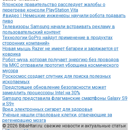
Японское правительство расследует жалобы о
перегреве консоли PlayStation Vita
#видео | Немецкие инженеры научили робота подавать
пиво
Телевизоры Samsung начали встраивать рекламу в
пользовательский контент
Технологии GoPro найдут применение в продуктах
сторонних компаний»
Новая мышь Razer не имеет батареи и заряжается от
коврика
Робот-муха, которая получает энергию без проводов
На МКС отправили прототип уборщика космического
мусора
Роскосмос создает спутник для поиска полезных
ископаемых
Предстоящее обновление безопасности может
замедлить процессоры Intel на 30%
Samsung представила флагманские смартфоны Galaxy S9
и S9+
Вред электронных сигарет для здоровья
Учёные нашли стволовые клетки, отвечающие за
регенерацию мозга
© 2026 BibaHtari.ru: свежие новости и актуальные статьи