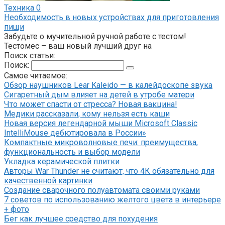
Техника
0
Необходимость в новых устройствах для приготовления
пищи
Забудьте о мучительной ручной работе с тестом!
Тестомес – ваш новый лучший друг на
Поиск статьи:
Поиск:
Самое читаемое:
Обзор наушников Lear Kaleido — в калейдоскопе звука
Сигаретный дым влияет на детей в утробе матери
Что может спасти от стресса? Новая вакцина!
Медики рассказали, кому нельзя есть каши
Новая версия легендарной мыши Microsoft Classic
IntelliMouse дебютировала в России»
Компактные микроволновые печи: преимущества,
функциональность и выбор модели
Укладка керамической плитки
Авторы War Thunder не считают, что 4К обязательно для
качественной картинки
Создание сварочного полуавтомата своими руками
7 советов по использованию желтого цвета в интерьере
+ фото
Бег как лучшее средство для похудения