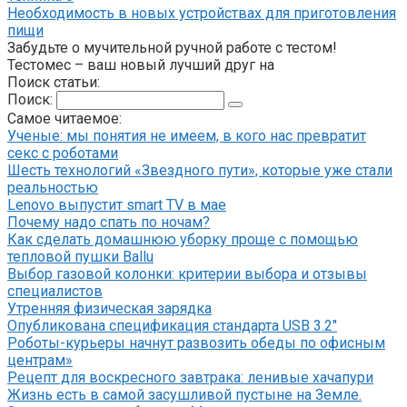
Необходимость в новых устройствах для приготовления
пищи
Забудьте о мучительной ручной работе с тестом!
Тестомес – ваш новый лучший друг на
Поиск статьи:
Поиск:
Самое читаемое:
Ученые: мы понятия не имеем, в кого нас превратит
секс с роботами
Шесть технологий «Звездного пути», которые уже стали
реальностью
Lenovo выпустит smart TV в мае
Почему надо спать по ночам?
Как сделать домашнюю уборку проще с помощью
тепловой пушки Ballu
Выбор газовой колонки: критерии выбора и отзывы
специалистов
Утренняя физическая зарядка
Опубликована спецификация стандарта USB 3.2″
Роботы-курьеры начнут развозить обеды по офисным
центрам»
Рецепт для воскресного завтрака: ленивые хачапури
Жизнь есть в самой засушливой пустыне на Земле.