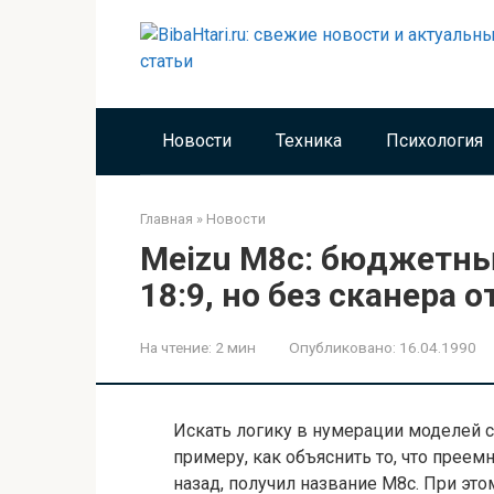
Перейти
к
контенту
Новости
Техника
Психология
Главная
»
Новости
Meizu M8c: бюджетны
18:9, но без сканера 
На чтение:
2 мин
Опубликовано:
16.04.1990
Искать логику в нумерации моделей 
примеру, как объяснить то, что прее
назад, получил название M8c. При эт