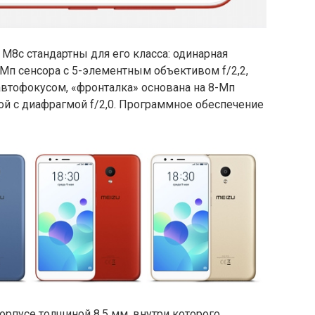
8c стандартны для его класса: одинарная
-Мп сенсора с 5-элементным объективом f/2,2,
втофокусом, «фронталка» основана на 8-Мп
ой с диафрагмой f/2,0. Программное обеспечение
рпусе толщиной 8,5 мм, внутри которого