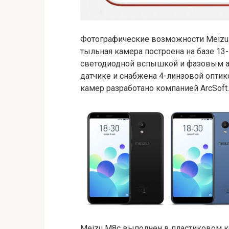
Фотографические возможности Meizu M
тыльная камера построена на базе 13
светодиодной вспышкой и фазовым а
датчике и снабжена 4-линзовой оптик
камер разработано компанией ArcSoft.
Meizu M8c выполнен в пластиковом ко