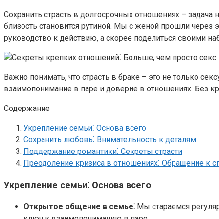
Сохранить страсть в долгосрочных отношениях – задача н
близость становится рутиной. Мы с женой прошли через 
руководство к действию, а скорее поделиться своими на
Важно понимать, что страсть в браке – это не только се
взаимопонимание в паре и доверие в отношениях. Без к
Содержание
Укрепление семьи⁚ Основа всего
Сохранить любовь⁚ Внимательность к деталям
Поддержание романтики⁚ Секреты страсти
Преодоление кризиса в отношениях⁚ Обращение к с
Укрепление семьи⁚ Основа всего
Открытое общение в семье⁚
Мы стараемся регуляр
ключ к взаимопониманию в паре.