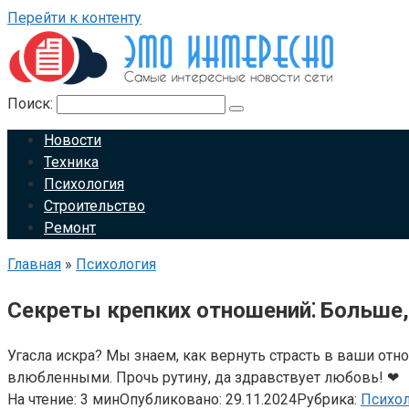
Перейти к контенту
Поиск:
Новости
Техника
Психология
Строительство
Ремонт
Главная
»
Психология
Секреты крепких отношений⁚ Больше,
Угасла искра? Мы знаем, как вернуть страсть в ваши от
влюбленными. Прочь рутину, да здравствует любовь! ❤
На чтение:
3 мин
Опубликовано:
29.11.2024
Рубрика:
Психол