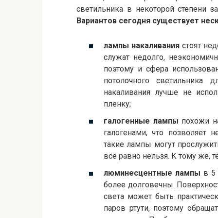
светильника в некоторой степени за
Вариантов сегодня существует нес
лампы накаливания
стоят нед
служат недолго, неэкономич
поэтому и сфера использован
потолочного светильника д
накаливания лучше не испол
пленку;
галогенные лампы
похожи на
галогенами, что позволяет 
такие лампы могут прослужит
все равно нельзя. К тому же, т
люминесцентные лампы
в 5 
более долговечны. Поверхност
света может быть практичес
паров ртути, поэтому обраща