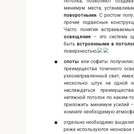
потолка, позволяют создав
минимум места, устанавлива
поворотными
. С ростом поп
прочие подвесные конструкц
Часто понятия встраиваемы
освещение
– это система о
быть
встроенными в потоло
поверхностью;
споты
или софиты получилис
преимущества точечного осв
узконаправленный свет, имею
несколько штук на одной на
наслаждаться преимуществ
натяжной потолок по каким-то
приложить минимум усилий – 
комнате необходимую атмосфе
отдельно необходимо выдели
реже используются неоновое т