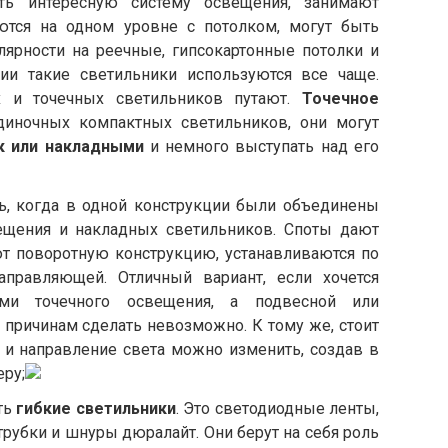
ать интересную систему освещения, занимают
ются на одном уровне с потолком, могут быть
улярности на реечные, гипсокартонные потолки и
ии такие светильники используются все чаще.
х и точечных светильников путают.
Точечное
диночных компактных светильников, они могут
к или накладными
и немного выступать над его
ь, когда в одной конструкции были объединены
ещения и накладных светильников. Споты дают
т поворотную конструкцию, устанавливаются по
правляющей. Отличный вариант, если хочется
ами точечного освещения, а подвесной или
 причинам сделать невозможно. К тому же, стоит
и направление света можно изменить, создав в
ру;
ть
гибкие светильники
. Это светодиодные ленты,
рубки и шнуры дюралайт. Они берут на себя роль