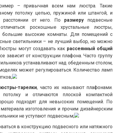
ример – привычная всем нам люстра. Такие
вному потолку цепью, пружиной или штангой, и
м расстоянии от него. По
размеру
подвесные
отличаться: роскошные хрустальные люстры,
в большие высокие комнаты. Для помещений с
сные светильники – не лучший выбор, но можно
Люстры могут создавать как
рассеянный общий
се зависит от конструкции плафона. Часто группу
тильников устанавливают над обеденным столом,
моделях может регулироваться. Количество ламп
ятков;
люстры-тарелки
, часто их называют плафонами.
 потолку и отличаются плоской компактной
 хорошо подходят для невысоких помещений. По
 материала изготовления и прочим дизайнерским
ильники не уступают подвесным;
оваться в конструкцию подвесного или натяжного