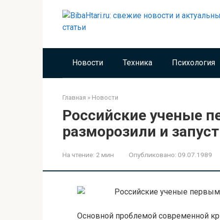
Перейти
к
контенту
Новости
Техника
Психология
Главная
»
Новости
Российские ученые п
разморозили и запус
На чтение:
2 мин
Опубликовано:
09.07.1989
Основной проблемой современной кри