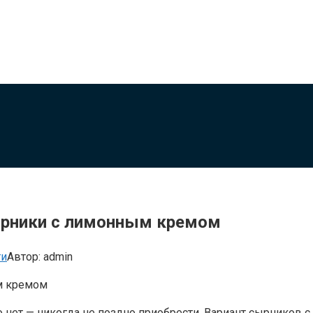
сырники с лимонным кремом
ти
Автор:
admin
его нет — никогда не поздно приобрести. Вариант сырнико