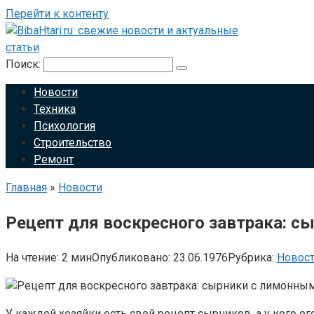
Перейти к контенту
Поиск:
Новости
Техника
Психология
Строительство
Ремонт
Главная
»
Новости
Рецепт для воскресного завтрака: 
На чтение:
2 мин
Опубликовано:
23.06.1976
Рубрика:
Новос
У каждой хозяйки есть свой рецепт сырников, а у кого 