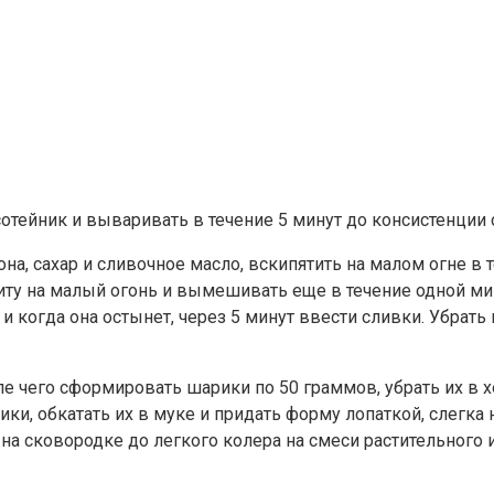
сотейник и вываривать в течение 5 минут до консистенции 
а, сахар и сливочное масло, вскипятить на малом огне в те
иту на малый огонь и вымешивать еще в течение одной мин
 когда она остынет, через 5 минут ввести сливки. Убрать 
е чего сформировать шарики по 50 граммов, убрать их в х
, обкатать их в муке и придать форму лопаткой, слегка н
н на сковородке до легкого колера на смеси растительного