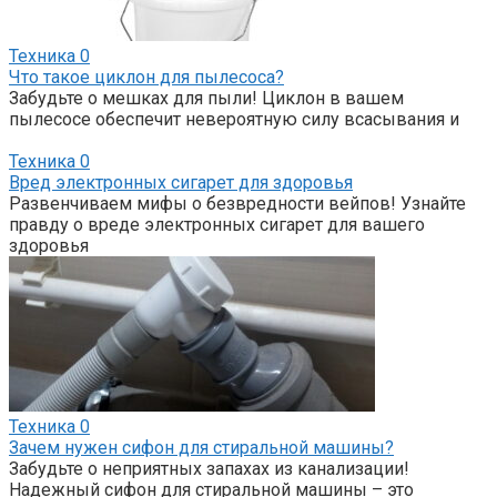
Техника
0
Что такое циклон для пылесоса?
Забудьте о мешках для пыли! Циклон в вашем
пылесосе обеспечит невероятную силу всасывания и
Техника
0
Вред электронных сигарет для здоровья
Развенчиваем мифы о безвредности вейпов! Узнайте
правду о вреде электронных сигарет для вашего
здоровья
Техника
0
Зачем нужен сифон для стиральной машины?
Забудьте о неприятных запахах из канализации!
Надежный сифон для стиральной машины – это