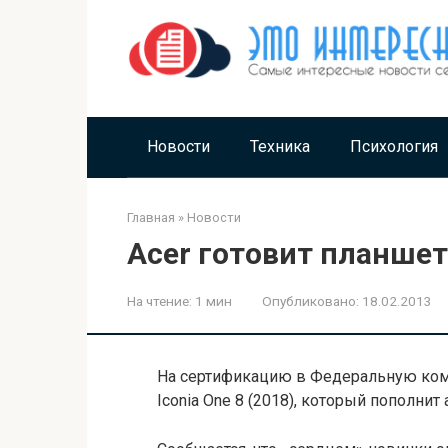
Перейти
к
контенту
Новости
Техника
Психология
Главная
»
Новости
Acer готовит планшет 
На чтение:
1 мин
Опубликовано:
18.02.2013
На сертификацию в Федеральную коми
Iconia One 8 (2018), который пополнит