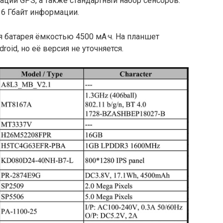
ции GPS, а также стандартный набор сенсоров.
16 Гбайт информации.
 батарея ёмкостью 4500 мА·ч. На планшет
oid, но её версия не уточняется.