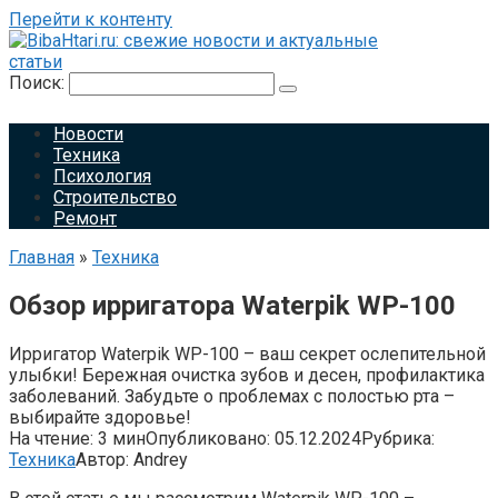
Перейти к контенту
Поиск:
Новости
Техника
Психология
Строительство
Ремонт
Главная
»
Техника
Обзор ирригатора Waterpik WP-100
Ирригатор Waterpik WP-100 – ваш секрет ослепительной
улыбки! Бережная очистка зубов и десен, профилактика
заболеваний. Забудьте о проблемах с полостью рта –
выбирайте здоровье!
На чтение:
3 мин
Опубликовано:
05.12.2024
Рубрика:
Техника
Автор:
Andrey