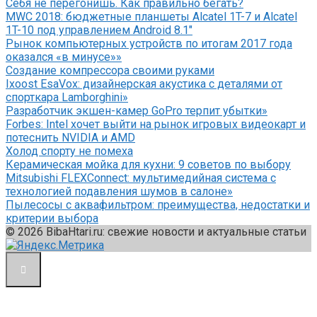
Себя не перегонишь. Как правильно бегать?
MWC 2018: бюджетные планшеты Alcatel 1T-7 и Alcatel
1T-10 под управлением Android 8.1″
Рынок компьютерных устройств по итогам 2017 года
оказался «в минусе»»
Создание компрессора своими руками
Ixoost EsaVox: дизайнерская акустика с деталями от
спорткара Lamborghini»
Разработчик экшен-камер GoPro терпит убытки»
Forbes: Intel хочет выйти на рынок игровых видеокарт и
потеснить NVIDIA и AMD
Холод спорту не помеха
Керамическая мойка для кухни: 9 советов по выбору
Mitsubishi FLEXConnect: мультимедийная система с
технологией подавления шумов в салоне»
Пылесосы с аквафильтром: преимущества, недостатки и
критерии выбора
© 2026 BibaHtari.ru: свежие новости и актуальные статьи