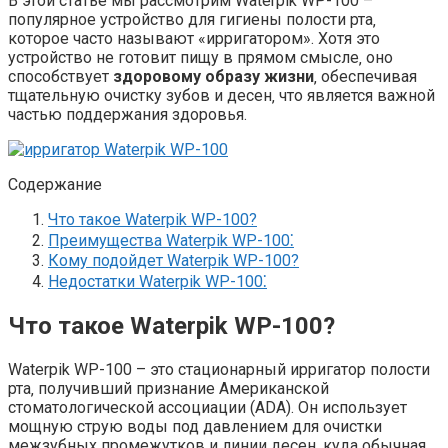
В этой статье мы рассмотрим Waterpik WP-100 –
популярное устройство для гигиены полости рта‚
которое часто называют «ирригатором». Хотя это
устройство не готовит пищу в прямом смысле‚ оно
способствует
здоровому образу жизни
‚ обеспечивая
тщательную очистку зубов и десен‚ что является важной
частью поддержания здоровья.
Содержание
Что такое Waterpik WP-100?
Преимущества Waterpik WP-100⁚
Кому подойдет Waterpik WP-100?
Недостатки Waterpik WP-100⁚
Что такое Waterpik WP-100?
Waterpik WP-100 – это стационарный ирригатор полости
рта‚ получивший признание Американской
стоматологической ассоциации (ADA). Он использует
мощную струю воды под давлением для очистки
межзубных промежутков и линии десен‚ куда обычная