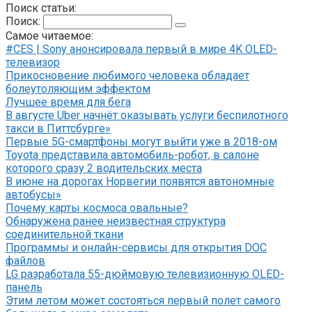
Поиск статьи:
Поиск:
Самое читаемое:
#CES | Sony анонсировала первый в мире 4K OLED-
телевизор
Прикосновение любимого человека обладает
болеутоляющим эффектом
Лучшее время для бега
В августе Uber начнёт оказывать услуги беспилотного
такси в Питтсбурге»
Первые 5G-смартфоны могут выйти уже в 2018-ом
Toyota представила автомобиль-робот, в салоне
которого сразу 2 водительских места
В июне на дорогах Норвегии появятся автономные
автобусы»
Почему карты космоса овальные?
Обнаружена ранее неизвестная структура
соединительной ткани
Программы и онлайн-сервисы для открытия DOC
файлов
LG разработала 55-дюймовую телевизионную OLED-
панель
Этим летом может состояться первый полет самого