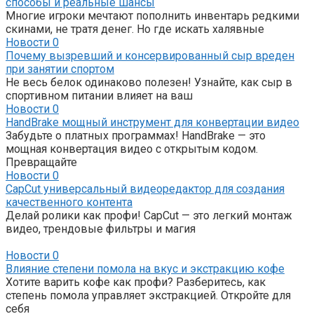
способы и реальные шансы
Многие игроки мечтают пополнить инвентарь редкими
скинами, не тратя денег. Но где искать халявные
Новости
0
Почему вызревший и консервированный сыр вреден
при занятии спортом
Не весь белок одинаково полезен! Узнайте, как сыр в
спортивном питании влияет на ваш
Новости
0
HandBrake мощный инструмент для конвертации видео
Забудьте о платных программах! HandBrake — это
мощная конвертация видео с открытым кодом.
Превращайте
Новости
0
CapCut универсальный видеоредактор для создания
качественного контента
Делай ролики как профи! CapCut — это легкий монтаж
видео, трендовые фильтры и магия
Новости
0
Влияние степени помола на вкус и экстракцию кофе
Хотите варить кофе как профи? Разберитесь, как
степень помола управляет экстракцией. Откройте для
себя