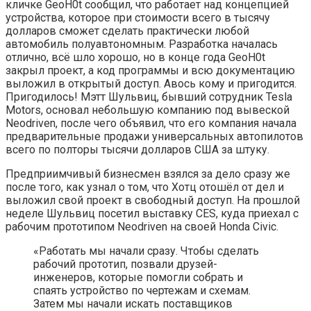
кличке GeoH0t сообщил, что работает над концепцией
устройства, которое при стоимости всего в тысячу
долларов сможет сделать практически любой
автомобиль полуавтономным. Разработка началась
отлично, всё шло хорошо, но в конце
года GeoH0t
закрыл проект, а код программы и всю документацию
выложил в открытый доступ. Авось кому и пригодится.
Пригодилось! Мэтт Шульвиц, бывший сотрудник Tesla
Motors, основал небольшую компанию под вывеской
Neodriven, после чего объявил, что его компания начала
предварительные продажи универсальных автопилотов
всего по полторы тысячи долларов США за штуку.
Предприимчивый бизнесмен взялся за дело сразу же
после того, как узнал о том, что Хотц отошёл от дел и
выложил свой проект в свободный доступ. На прошлой
неделе Шульвиц посетил выставку CES, куда приехал с
рабочим прототипом Neodriven на своей Honda Civic.
«Работать мы начали сразу. Чтобы сделать
рабочий прототип, позвали друзей-
инженеров, которые помогли собрать и
спаять устройство по чертежам и схемам.
Затем мы начали искать поставщиков