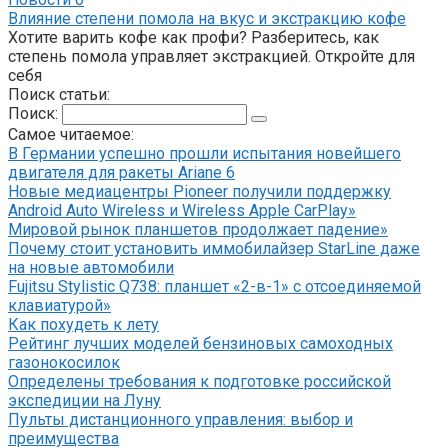
Влияние степени помола на вкус и экстракцию кофе
Хотите варить кофе как профи? Разберитесь, как
степень помола управляет экстракцией. Откройте для
себя
Поиск статьи:
Поиск:
Самое читаемое:
В Германии успешно прошли испытания новейшего
двигателя для ракеты Ariane 6
Новые медиацентры Pioneer получили поддержку
Android Auto Wireless и Wireless Apple CarPlay»
Мировой рынок планшетов продолжает падение»
Почему стоит установить иммобилайзер StarLine даже
на новые автомобили
Fujitsu Stylistic Q738: планшет «2-в-1» с отсоединяемой
клавиатурой»
Как похудеть к лету
Рейтинг лучших моделей бензиновых самоходных
газонокосилок
Определены требования к подготовке российской
экспедиции на Луну
Пульты дистанционного управления: выбор и
преимущества