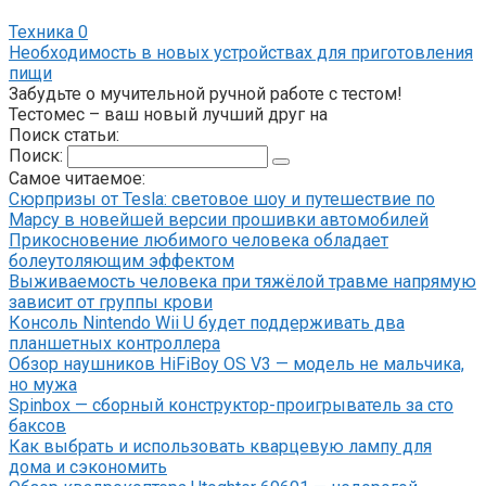
Техника
0
Необходимость в новых устройствах для приготовления
пищи
Забудьте о мучительной ручной работе с тестом!
Тестомес – ваш новый лучший друг на
Поиск статьи:
Поиск:
Самое читаемое:
Сюрпризы от Tesla: световое шоу и путешествие по
Марсу в новейшей версии прошивки автомобилей
Прикосновение любимого человека обладает
болеутоляющим эффектом
Выживаемость человека при тяжёлой травме напрямую
зависит от группы крови
Консоль Nintendo Wii U будет поддерживать два
планшетных контроллера
Обзор наушников HiFiBoy OS V3 — модель не мальчика,
но мужа
Spinbox — сборный конструктор-проигрыватель за сто
баксов
Как выбрать и использовать кварцевую лампу для
дома и сэкономить