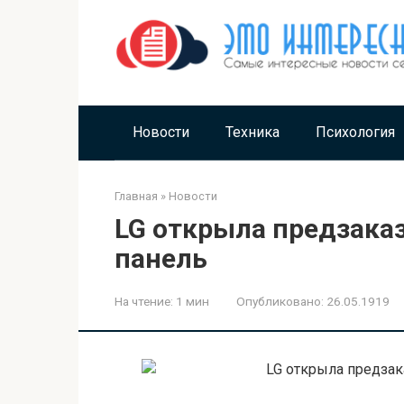
Перейти
к
контенту
Новости
Техника
Психология
Главная
»
Новости
LG открыла предзака
панель
На чтение:
1 мин
Опубликовано:
26.05.1919