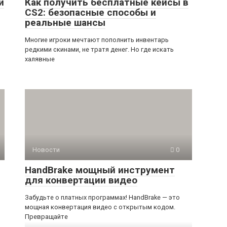
и
Как получить бесплатные кейсы в
CS2: безопасные способы и
реальные шансы
Многие игроки мечтают пополнить инвентарь
редкими скинами, не тратя денег. Но где искать
халявные
Новости
0
HandBrake мощный инструмент
для конвертации видео
Забудьте о платных программах! HandBrake — это
мощная конвертация видео с открытым кодом.
р
Превращайте