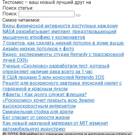
Тестомес – ваш новый лучший друг на
Поиск статьи:
Поиск:
Самое читаемое:
Виды физической активности доступные каждому
NASA разрабатывает имплант, предотвращающий
мышечную атрофию у космонавтов
7 советов, как сделать низкий потолок в доме выше:
дизайн низких потолков + фото
Видео: эксперименты студии Remedy с трассировкой
лучей DXR»
Ученые «Сколково» разработали тест, который
определяет наличие рака всего за 1 час
В США продано 5 млн консолей Nintendo 3DS
Рецепт для воскресного завтрака: японский омлет с
говядиной и красным луком
#факты | Как долго служит флешка?
«Роскосмос» хочет покрыть всю Землю
высокоскоростным интернетом
Самодельная стойка для дрели
Бег спасает от серости жизни
Как новый надувной материал от MIT изменит
автомобильную индустрию
© 2026 BibaHtari.ru: свежие новости и актуальные статьи