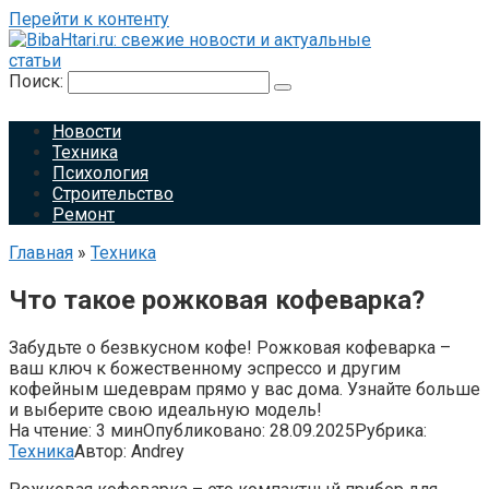
Перейти к контенту
Поиск:
Новости
Техника
Психология
Строительство
Ремонт
Главная
»
Техника
Что такое рожковая кофеварка?
Забудьте о безвкусном кофе! Рожковая кофеварка –
ваш ключ к божественному эспрессо и другим
кофейным шедеврам прямо у вас дома. Узнайте больше
и выберите свою идеальную модель!
На чтение:
3 мин
Опубликовано:
28.09.2025
Рубрика:
Техника
Автор:
Andrey