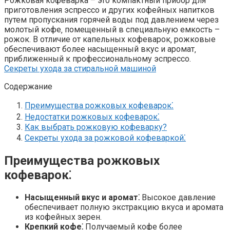
Рожковая кофеварка – это компактный прибор для
приготовления эспрессо и других кофейных напитков
путем пропускания горячей воды под давлением через
молотый кофе‚ помещенный в специальную емкость –
рожок. В отличие от капельных кофеварок‚ рожковые
обеспечивают более насыщенный вкус и аромат‚
приближенный к профессиональному эспрессо.
Секреты ухода за стиральной машиной
Содержание
Преимущества рожковых кофеварок⁚
Недостатки рожковых кофеварок⁚
Как выбрать рожковую кофеварку?
Секреты ухода за рожковой кофеваркой⁚
Преимущества рожковых
кофеварок⁚
Насыщенный вкус и аромат⁚
Высокое давление
обеспечивает полную экстракцию вкуса и аромата
из кофейных зерен.
Крепкий кофе⁚
Получаемый кофе более