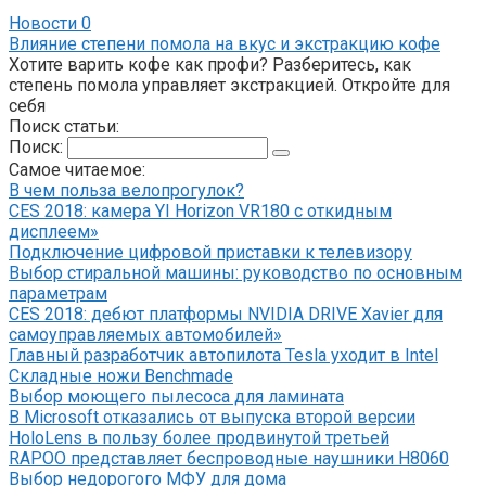
Новости
0
Влияние степени помола на вкус и экстракцию кофе
Хотите варить кофе как профи? Разберитесь, как
степень помола управляет экстракцией. Откройте для
себя
Поиск статьи:
Поиск:
Самое читаемое:
В чем польза велопрогулок?
CES 2018: камера YI Horizon VR180 с откидным
дисплеем»
Подключение цифровой приставки к телевизору
Выбор стиральной машины: руководство по основным
параметрам
CES 2018: дебют платформы NVIDIA DRIVE Xavier для
самоуправляемых автомобилей»
Главный разработчик автопилота Tesla уходит в Intel
Складные ножи Benchmade
Выбор моющего пылесоса для ламината
В Microsoft отказались от выпуска второй версии
HoloLens в пользу более продвинутой третьей
RAPOO представляет беспроводные наушники H8060
Выбор недорогого МФУ для дома