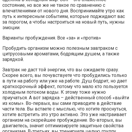
состояние, но все же не такое по сравнению с
впечатлениями от нового дня. Воспринимайте утро как
путь к интересным событиям,
которые поджидают вас
за порогом, а чтобы настроиться на новый путь, нужны
эмоции.
Варианты пробуждения. Все «за» и «против»
Пробудить организм можно полезным завтраком с
цитрусовыми ароматами, бодрящим душем, а также
зарядкой.
Завтрак не даст той энергии, что вы ожидаете сразу.
Скорее всего, вы почувствуете что пробудились только
в пути на работу или уже на работе. Душ бодрит, но дает
краткосрочный эффект, потому что мало кто пользуется
холодным потоком воды. К этому тоже нужно
приучаться. А вот зарядка – действенный способ «выйти
из комы». Во-первых, вы сами приводите в действие
части тела. Вы встаете с мыслью, что хотите проснуться,
хотите встретить это утро активно. Это уже настраивает
организм на скорейшее пробуждение. Во-вторых, вы
двигаетесь, значит оптимизируете защитные свойства
организма. В-третьих, вы тренируете целую группу