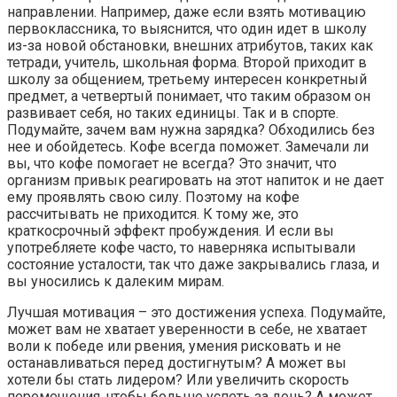
направлении. Например, даже если взять мотивацию
первоклассника, то выяснится, что один идет в школу
из-за новой обстановки, внешних атрибутов, таких как
тетради, учитель, школьная форма. Второй приходит в
школу за общением, третьему интересен конкретный
предмет, а четвертый понимает, что таким образом он
развивает себя, но таких единицы. Так и в спорте.
Подумайте, зачем вам нужна зарядка? Обходились без
нее и обойдетесь. Кофе всегда поможет. Замечали ли
вы, что кофе помогает не всегда? Это значит, что
организм привык реагировать на этот напиток и не дает
ему проявлять свою силу. Поэтому на кофе
рассчитывать не приходится. К тому же, это
краткосрочный эффект пробуждения. И если вы
употребляете кофе часто, то наверняка испытывали
состояние усталости, так что даже закрывались глаза, и
вы уносились к далеким мирам.
Лучшая мотивация – это достижения успеха. Подумайте,
может вам не хватает уверенности в себе, не хватает
воли к победе или рвения, умения рисковать и не
останавливаться перед достигнутым? А может вы
хотели бы стать лидером? Или увеличить скорость
перемещения, чтобы больше успеть за день? А может,