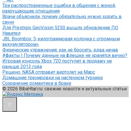
Три распространенные ошибки в общении с женой,
разрушающие отношения
Врачи объяснили, почему обязательно нужно ходить в
сауну
Для Prestigio GeoVision 5250 вышло обновление ПО
Навител
JBL Boombox: 5-килограммовая колонка с огромным
аккумулятором»
Физические упражнения: как не бросить, едва начав
#факты | Почему данные на флешке не хранятся вечно?
Игровая консоль Xbox 720 поступит в продажу не
раньше 2013 года
Решено: NASA отправит вертолет на Марс
Домашние тренировки на настенном турнике
Сохранение романтики в браке
© 2026 BibaHtari.ru: свежие новости и актуальные статьи