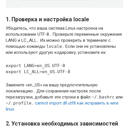
1․ Проверка и настройка locale
Убедитесь, что ваша система Linux настроена на
использование UTF-8․ Проверьте переменные окружения
LANG и LC_ALL․ Их можно проверить в терминале с
помощью команды
locale
․ Если они не установлены
или используют другую кодировку, установите их:
export LANG=en_US․UTF-8
export LC_ALL=en_US․UTF-8
Замените «en_US» на вашу предпочтительную
локализацию․ Для сохранения настроек после
перезагрузки, добавьте эти строки в файл
~/․bashrc
или
~/․profile
․
cannot import dll utf8 как исправить в wine
linux
2․ Установка необходимых зависимостей