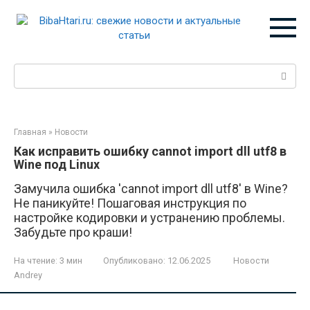
Перейти
к
контенту
Поиск:
Главная
»
Новости
Как исправить ошибку cannot import dll utf8 в
Wine под Linux
Замучила ошибка 'cannot import dll utf8' в Wine?
Не паникуйте! Пошаговая инструкция по
настройке кодировки и устранению проблемы.
Забудьте про краши!
На чтение:
3 мин
Опубликовано:
12.06.2025
Новости
Andrey