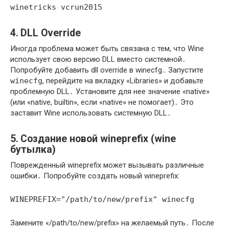
winetricks vcrun2015
4․ DLL Override
Иногда проблема может быть связана с тем, что Wine
использует свою версию DLL вместо системной․
Попробуйте добавить dll override в winecfg․ Запустите
winecfg
, перейдите на вкладку «Libraries» и добавьте
проблемную DLL․ Установите для нее значение «native»
(или «native, builtin», если «native» не помогает)․ Это
заставит Wine использовать системную DLL․
5․ Создание новой wineprefix (wine
бутылка)
Поврежденный wineprefix может вызывать различные
ошибки․ Попробуйте создать новый wineprefix:
WINEPREFIX="/path/to/new/prefix" winecfg
Замените «/path/to/new/prefix» на желаемый путь․ После