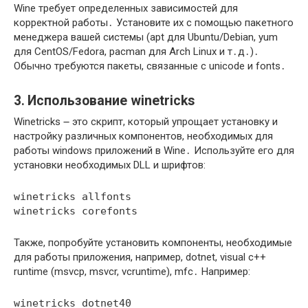
Wine требует определенных зависимостей для
корректной работы․ Установите их с помощью пакетного
менеджера вашей системы (apt для Ubuntu/Debian, yum
для CentOS/Fedora, pacman для Arch Linux и т․д․)․
Обычно требуются пакеты, связанные с unicode и fonts․
3․ Использование winetricks
Winetricks ౼ это скрипт, который упрощает установку и
настройку различных компонентов, необходимых для
работы windows приложений в Wine․ Используйте его для
установки необходимых DLL и шрифтов:
winetricks allfonts
winetricks corefonts
Также, попробуйте установить компоненты, необходимые
для работы приложения, например, dotnet, visual c++
runtime (msvcp, msvcr, vcruntime), mfc․ Например:
winetricks dotnet40