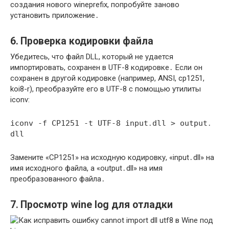
создания нового wineprefix, попробуйте заново
установить приложение․
6․ Проверка кодировки файла
Убедитесь, что файл DLL, который не удается
импортировать, сохранен в UTF-8 кодировке․ Если он
сохранен в другой кодировке (например, ANSI, cp1251,
koi8-r), преобразуйте его в UTF-8 с помощью утилиты
iconv:
iconv -f CP1251 -t UTF-8 input․dll > output․
dll
Замените «CP1251» на исходную кодировку, «input․dll» на
имя исходного файла, а «output․dll» на имя
преобразованного файла․
7․ Просмотр wine log для отладки