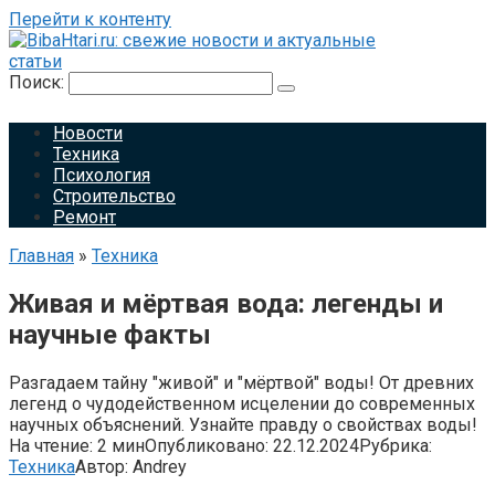
Перейти к контенту
Поиск:
Новости
Техника
Психология
Строительство
Ремонт
Главная
»
Техника
Живая и мёртвая вода: легенды и
научные факты
Разгадаем тайну "живой" и "мёртвой" воды! От древних
легенд о чудодейственном исцелении до современных
научных объяснений. Узнайте правду о свойствах воды!
На чтение:
2 мин
Опубликовано:
22.12.2024
Рубрика:
Техника
Автор:
Andrey