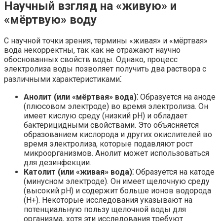
Научный взгляд на «живую» и
«мёртвую» воду
С научной точки зрения, термины «живая» и «мёртвая»
вода некорректны, так как не отражают научно
обоснованных свойств воды. Однако, процесс
электролиза воды позволяет получить два раствора с
различными характеристиками⁚
Анолит (или «мёртвая» вода)⁚
Образуется на аноде
(плюсовом электроде) во время электролиза. Он
имеет кислую среду (низкий pH) и обладает
бактерицидными свойствами. Это объясняется
образованием кислорода и других окислителей во
время электролиза, которые подавляют рост
микроорганизмов. Анолит может использоваться
для дезинфекции.
Католит (или «живая» вода)⁚
Образуется на катоде
(минусном электроде). Он имеет щелочную среду
(высокий pH) и содержит больше ионов водорода
(H+). Некоторые исследования указывают на
потенциальную пользу щелочной воды для
организма, хотя эти исследования требуют