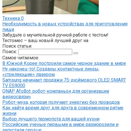
Техника
0
Необходимость в новых устройствах для приготовления
пищи
Забудьте о мучительной ручной работе с тестом!
Тестомес – ваш новый лучший друг на
Поиск статьи:
Поиск:
Самое читаемое:
В Южной Корее построили самое черное здание в мире
Ну наконец-то! Созданы контактные линзы,
«стреляющие» лазером
Samsung начинает продажи 75-дюймового OLED SMART
TV ES9000
QNAP AfoBot: робот-компаньон для организации
видеосвязи»
Робот-муха, которая получает энергию без проводов
Как найти время друг для друга в современном ритме
жизни
Выбор лучшего термопота для вашей кухни
Российские ученые первыми в мире разморозили и
запустили сердце