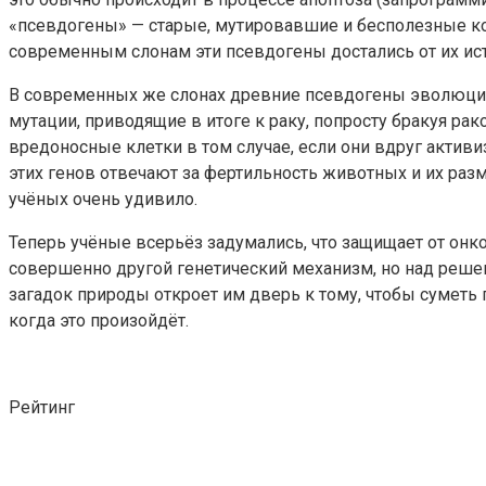
«псевдогены» — старые, мутировавшие и бесполезные ко
современным слонам эти псевдогены достались от их ист
В современных же слонах древние псевдогены эволюцион
мутации, приводящие в итоге к раку, попросту бракуя рак
вредоносные клетки в том случае, если они вдруг активи
этих генов отвечают за фертильность животных и их раз
учёных очень удивило.
Теперь учёные всерьёз задумались, что защищает от онко
совершенно другой генетический механизм, но над решен
загадок природы откроет им дверь к тому, чтобы суметь 
когда это произойдёт.
Рейтинг