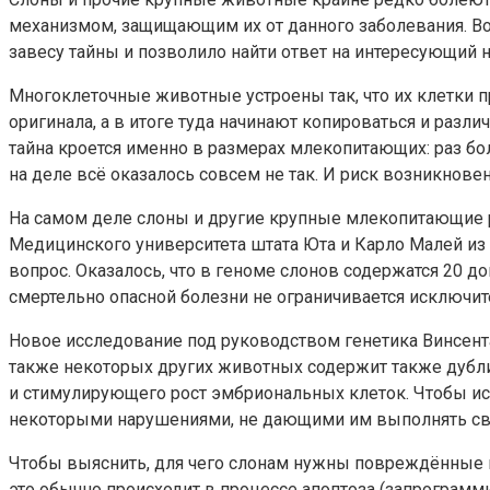
механизмом, защищающим их от данного заболевания. Вот
завесу тайны и позволило найти ответ на интересующий н
Многоклеточные животные устроены так, что их клетки п
оригинала, а в итоге туда начинают копироваться и разл
тайна кроется именно в размерах млекопитающих: раз бо
на деле всё оказалось совсем не так. И риск возникнове
На самом деле слоны и другие крупные млекопитающие 
Медицинского университета штата Юта и Карло Малей из 
вопрос. Оказалось, что в геноме слонов содержатся 20 
смертельно опасной болезни не ограничивается исключи
Новое исследование под руководством генетика Винсента 
также некоторых других животных содержит также дубли
и стимулирующего рост эмбриональных клеток. Чтобы иск
некоторыми нарушениями, не дающими им выполнять сво
Чтобы выяснить, для чего слонам нужны повреждённые г
это обычно происходит в процессе апоптоза (запрограмм