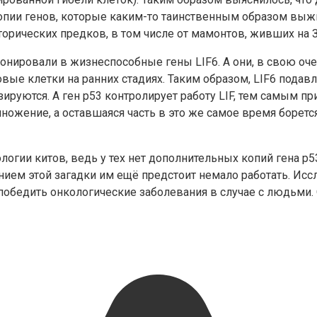
пии генов, которые каким-то таинственным образом выжи
орических предков, в том числе от мамонтов, живших на 
ировали в жизнеспособные гены LIF6. А они, в свою оче
овые клетки на ранних стадиях. Таким образом, LIF6 подав
зируются. А ген p53 контролирует работу LIF, тем самым п
множение, а оставшаяся часть в это же самое время боре
логии китов, ведь у тех нет дополнительных копий гена p5
ием этой загадки им ещё предстоит немало работать. Исс
победить онкологические заболевания в случае с людьми. 