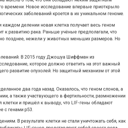
го времени.
Новое исследование впервые приоткрыло
логических заболеваний кроется в их уникальном геноме.
и каждом делении новая клетка получает весь геном
дит к развитию рака. Раньше учёные предполагали, что
етно позднее, нежели у животных меньших размеров. Но
олеваний. В 2015 году Джошуа Шиффман из
сследование, которое должно ответить на этот важный
щего развитие опухолей. Но защитный механизм от этой
еланное два года назад. Оказалось, что геном слонов, а
мии, а также участвующего в фертильности, размножении
 клетки и пришёл к выводу, что LIF-гены обладают
 с генами p53.
ям. В результате клетки не стали уничтожать себя, как
 дубликаты LIF-генов представляют собой своего рода