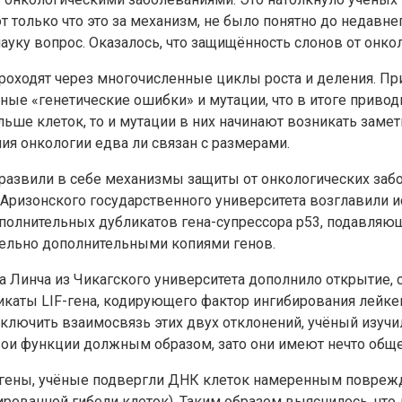
 только что это за механизм, не было понятно до недавне
ауку вопрос. Оказалось, что защищённость слонов от онко
роходят через многочисленные циклы роста и деления. Пр
ичные «генетические ошибки» и мутации, что в итоге приво
льше клеток, то и мутации в них начинают возникать зам
ния онкологии едва ли связан с размерами.
развили в себе механизмы защиты от онкологических заб
Аризонского государственного университета возглавили и
дополнительных дубликатов гена-супрессора p53, подавляю
тельно дополнительными копиями генов.
Линча из Чикагского университета дополнило открытие, сд
каты LIF-гена, кодирующего фактор ингибирования лейке
лючить взаимосвязь этих двух отклонений, учёный изучил
и функции должным образом, зато они имеют нечто общее
ены, учёные подвергли ДНК клеток намеренным повреждени
ированной гибели клеток). Таким образом выяснилось, что