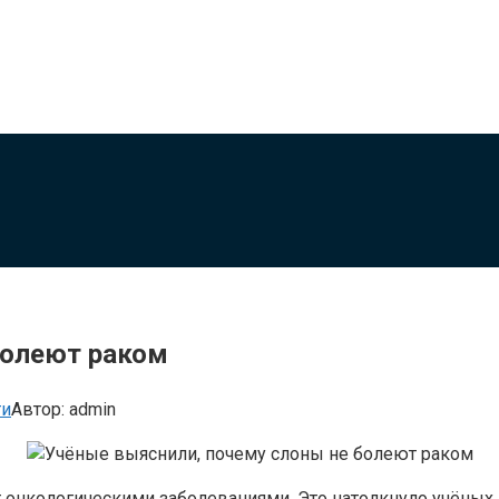
болеют раком
ти
Автор:
admin
онкологическими заболеваниями. Это натолкнуло учёных 