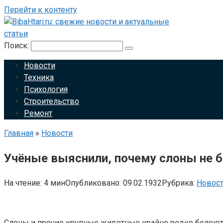
Перейти к контенту
Поиск:
Новости
Техника
Психология
Строительство
Ремонт
Главная
»
Новости
Учёные выяснили, почему слоны не 
На чтение:
4 мин
Опубликовано:
09.02.1932
Рубрика:
Новос
Слоны и прочие крупные животные крайне редко болеют 