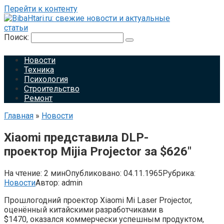
Перейти к контенту
Поиск:
Новости
Техника
Психология
Строительство
Ремонт
Главная
»
Новости
Xiaomi представила DLP-
проектор Mijia Projector за $626″
На чтение:
2 мин
Опубликовано:
04.11.1965
Рубрика:
Новости
Автор:
admin
Прошлогодний проектор Xiaomi Mi Laser Projector,
оценённый китайскими разработчиками в
$1470, оказался коммерчески успешным продуктом,