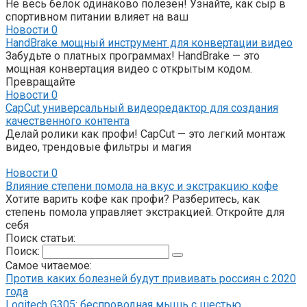
Не весь белок одинаково полезен! Узнайте, как сыр в
спортивном питании влияет на ваш
Новости
0
HandBrake мощный инструмент для конвертации видео
Забудьте о платных программах! HandBrake — это
мощная конвертация видео с открытым кодом.
Превращайте
Новости
0
CapCut универсальный видеоредактор для создания
качественного контента
Делай ролики как профи! CapCut — это легкий монтаж
видео, трендовые фильтры и магия
Новости
0
Влияние степени помола на вкус и экстракцию кофе
Хотите варить кофе как профи? Разберитесь, как
степень помола управляет экстракцией. Откройте для
себя
Поиск статьи:
Поиск:
Самое читаемое:
Против каких болезней будут прививать россиян с 2020
года
Logitech G305: беспроводная мышь с шестью