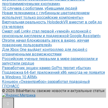
программируемыми кнопками»
10 случаев с роботами, убившими людей
Новая телекамера с глубинным цветоделением
использует только российские компоненты»
Виртуальная реальность HolodeckVR вместит в себя до
ста человек
Смарт-хаб Lynky стал первой «умной» колонкой с
сенсорным дисплеем и поддержкой Google Assistant»
Chrome начал блокировать звук в видео, изучая
поведение пользователей»
Для Xbox One выйдет контроллер для людей с
ограниченными возможностями
Российские ученые первыми в мире разморозили и
запустили сердце
Разработчик экшен-камер GoPro терпит убытки»
Поддержка 64-бит приложений x86 никогда не появится
в Windows 10 ARM»
Концерн «Океанприбор» разработал подводный
ГЛОНАСС
© 2026 BibaHtari.ru: свежие новости и актуальные статьи