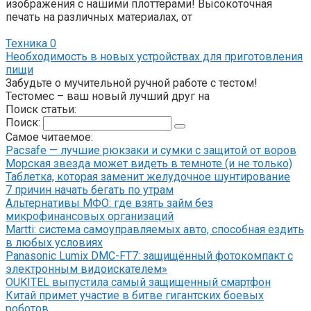
изображения с нашими плоттерами! Высокоточная
печать на различных материалах, от
Техника
0
Необходимость в новых устройствах для приготовления
пищи
Забудьте о мучительной ручной работе с тестом!
Тестомес – ваш новый лучший друг на
Поиск статьи:
Поиск:
Самое читаемое:
Pacsafe — лучшие рюкзаки и сумки с защитой от воров
Морская звезда может видеть в темноте (и не только)
Таблетка, которая заменит желудочное шунтирование
7 причин начать бегать по утрам
Альтернативы МФО: где взять займ без
микрофинансовых организаций
Martti: система самоуправляемых авто, способная ездить
в любых условиях
Panasonic Lumix DMC-FT7: защищённый фотокомпакт с
электронным видоискателем»
OUKITEL выпустила самый защищенный смартфон
Китай примет участие в битве гигантских боевых
роботов