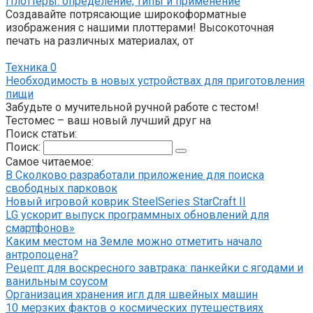
Плоттеры: определение, типы и применение
Создавайте потрясающие широкоформатные
изображения с нашими плоттерами! Высокоточная
печать на различных материалах, от
Техника
0
Необходимость в новых устройствах для приготовления
пищи
Забудьте о мучительной ручной работе с тестом!
Тестомес – ваш новый лучший друг на
Поиск статьи:
Поиск:
Самое читаемое:
В Сколково разработали приложение для поиска
свободных парковок
Новый игровой коврик SteelSeries StarCraft II
LG ускорит выпуск программных обновлений для
смартфонов»
Каким местом на Земле можно отметить начало
антропоцена?
Рецепт для воскресного завтрака: панкейки с ягодами и
ванильным соусом
Организация хранения игл для швейных машин
10 мерзких фактов о космических путешествиях