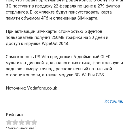
том, что новая портативная игровая консоль
Sony PS Vita
3G
поступит в продажу 22 февраля по цене в 279 фунтов
стерлингов. В комплекте будут присутствовать карта
памяти объемом 4Гб и оплаченная SIM-карта.
При активации SIM-карты
стоимостью 5 фунтов
пользователь получит 250МБ трафика на 30 дней и
доступ к игрушке WipeOut 2048.
Сама консоль PS Vita предложит 5-дюймовый OLED
мультитач дисплей, два аналоговых стика, фронтальную и
заднюю камеру, тачпад, расположенный на тыльной
стороне консоли, а также модули 3G, Wi-Fi и GPS.
Источник: Vodafone.co.uk
Источник
Рейтинг
( Пока оценок нет )