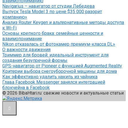
взаимопониманию
Navigarius – навигатор от студии Лебедева
Выпуск Tesla Model 3 по цене $35 000 разорит
компанию»
Анализ Router Keygen и альтернативные методы доступа
к Wi-Fi
Основы крепкого брака: семейные ценности и
взаимопонимание
Nikon отказалась от фотокамер премиум-класса DL»
О важности движения
Триммер для бровей: идеальный инструмент для
создания безупречной формы
GPS-навигатор от Pioneer с функцией Augmented Reality
Критерии выбора снегоуборочной машины для дома
Как эффективно удалить накипь из чайника
Глава Facebook Messenger занялся интеграцией
блокчейна в Facebook
© 2026 BibaHtari.ru: свежие новости и актуальные статьи