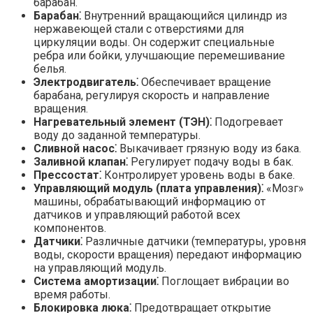
барабан.
Барабан⁚
Внутренний вращающийся цилиндр из
нержавеющей стали с отверстиями для
циркуляции воды. Он содержит специальные
ребра или бойки, улучшающие перемешивание
белья.
Электродвигатель⁚
Обеспечивает вращение
барабана, регулируя скорость и направление
вращения.
Нагревательный элемент (ТЭН)⁚
Подогревает
воду до заданной температуры.
Сливной насос⁚
Выкачивает грязную воду из бака.
Заливной клапан⁚
Регулирует подачу воды в бак.
Прессостат⁚
Контролирует уровень воды в баке.
Управляющий модуль (плата управления)⁚
«Мозг»
машины, обрабатывающий информацию от
датчиков и управляющий работой всех
компонентов.
Датчики⁚
Различные датчики (температуры, уровня
воды, скорости вращения) передают информацию
на управляющий модуль.
Система амортизации⁚
Поглощает вибрации во
время работы.
Блокировка люка⁚
Предотвращает открытие