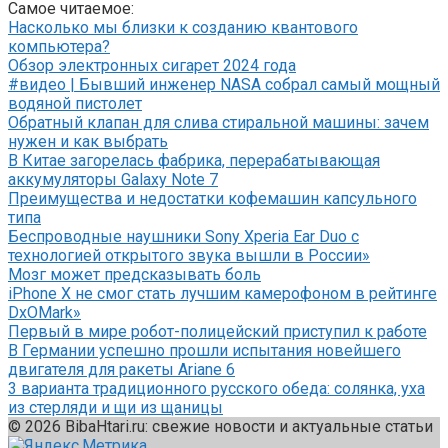
Самое читаемое:
Насколько мы близки к созданию квантового
компьютера?
Обзор электронных сигарет 2024 года
#видео | Бывший инженер NASA собрал самый мощный
водяной пистолет
Обратный клапан для слива стиральной машины: зачем
нужен и как выбрать
В Китае загорелась фабрика, перерабатывающая
аккумуляторы Galaxy Note 7
Преимущества и недостатки кофемашин капсульного
типа
Беспроводные наушники Sony Xperia Ear Duo с
технологией открытого звука вышли в России»
Мозг может предсказывать боль
iPhone X не смог стать лучшим камерофоном в рейтинге
DxOMark»
Первый в мире робот-полицейский приступил к работе
В Германии успешно прошли испытания новейшего
двигателя для ракеты Ariane 6
3 варианта традиционного русского обеда: солянка, уха
из стерляди и щи из щаницы
© 2026 BibaHtari.ru: свежие новости и актуальные статьи