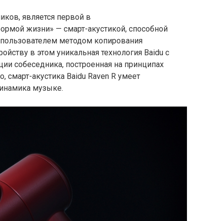
чиков, является первой в
рмой жизни» — смарт-акустикой, способной
с пользователем методом копирования
ойству в этом уникальная технология Baidu с
ии собеседника, построенная на принципах
о, смарт-акустика Baidu Raven R умеет
 динамика музыке.