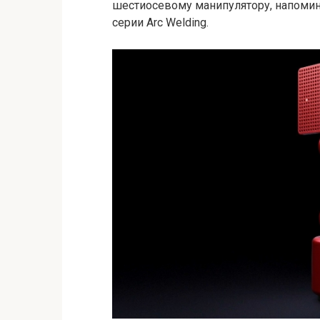
шестиосевому манипулятору, напом
серии Arc Welding.