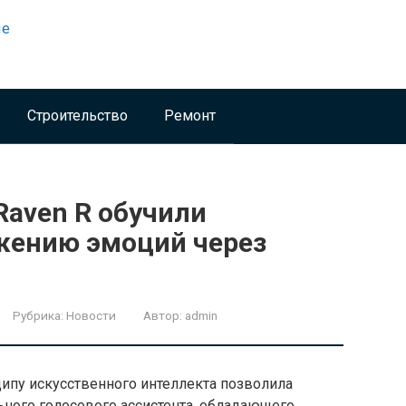
Строительство
Ремонт
Raven R обучили
жению эмоций через
Рубрика:
Новости
Автор:
admin
ципу искусственного интеллекта позволила
ьного голосового ассистента, обладающего