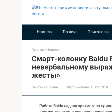
Перейти
к
контенту
Новости
Техника
Психология
Главная
»
Новости
Смарт-колонку Baidu 
невербальному выра
жесты»
На чтение:
2 мин
Опубликовано:
10.09.1910
Работа Baidu над алгоритмом по прин
достичь успехов в создании персонал