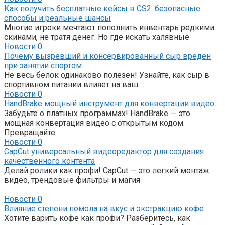
Как получить бесплатные кейсы в CS2: безопасные
способы и реальные шансы
Многие игроки мечтают пополнить инвентарь редкими
скинами, не тратя денег. Но где искать халявные
Новости
0
Почему вызревший и консервированный сыр вреден
при занятии спортом
Не весь белок одинаково полезен! Узнайте, как сыр в
спортивном питании влияет на ваш
Новости
0
HandBrake мощный инструмент для конвертации видео
Забудьте о платных программах! HandBrake — это
мощная конвертация видео с открытым кодом.
Превращайте
Новости
0
CapCut универсальный видеоредактор для создания
качественного контента
Делай ролики как профи! CapCut — это легкий монтаж
видео, трендовые фильтры и магия
Новости
0
Влияние степени помола на вкус и экстракцию кофе
Хотите варить кофе как профи? Разберитесь, как