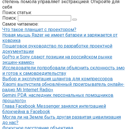
степень помола управляет экстракцией. Откройте для
себя
Поиск статьи:
Поиск:
Самое читаемое:
Что такое планшет с проектором?
Новая мышь Razer не имеет батареи и заряжается от
коврика
Пошаговое руководство по разработке проектной
документации
GoPro и Sony сдают позиции на российском рынке
экшен-камер»
Исследователи попробовали объяснить склонность эмо
и готов к самовредительству
Выбор и эксплуатация шлангов для компрессоров
Xiaomi выпустила обновлённый проигрыватель онлайн-
радио Mi Internet Radio»
Gemini PDA: наследник персональных помощников
прошлого»
Глава Facebook Messenger занялся интеграцией
блокчейна в Facebook
Могла ли на Земле быть другая развитая цивилизация
до нас?
Фокусное расстояние объектива