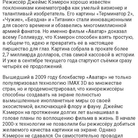
Режиссёр Джеймс Кэмерон хорошо известен
поклонникам кинематографа как умелый визионер и
талантливый изобретатель. Его картины «Терминатор 2»,
«Чужие», «Бездна» и «Титаник» стали инновационными
для своего времени и обзавелись многомиллионной
армией фанатов. Но именно
фильм «Аватар» доказал
всему Голливуду, что Кэмерон способен взять простую,
в общем-то, идею и превратить её в настоящее
пиршество для глаз. Картина собрала в прокате более
2,7 миллиарда долларов, став самой кассовой в истории.
И уже в сентябре текущего года стартуют съёмки сразу
четырёх её продолжений.
Вышедший в 2009 году блокбастер «Аватар» не только
популяризовал технологию IMAX 3D во множестве
стран, но и продемонстрировал, что кинорежиссёры
способны создавать на экране полностью
вымышленные инопланетные миры со своей
экосистемой, включающей флору и фауну. Джеймс
Кэмерон на протяжении долгих лет вынашивал в
голове планы по воплощению фильма в жизнь. В начале
2000-х технологии не позволили бы режиссёру добиться
желаемого качества картинки на экране. Однако
Кэмерон не сдавался. Он самостоятельно проводил