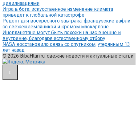
цивилизациями
Игра в бога: искусственное изменение климата
приведет к глобальной катастрофе
Рецепт для воскресного завтрака: французские вафли
со свежей земляникой и кремом маскарпоне
Инопланетяне могут быть похожи на нас внешне и
внутренне, благодаря естественному отбору
NASA восстановило связь со спутником, утерянным 13
лет назад
© 2026 BibaHtari.ru: свежие новости и актуальные статьи