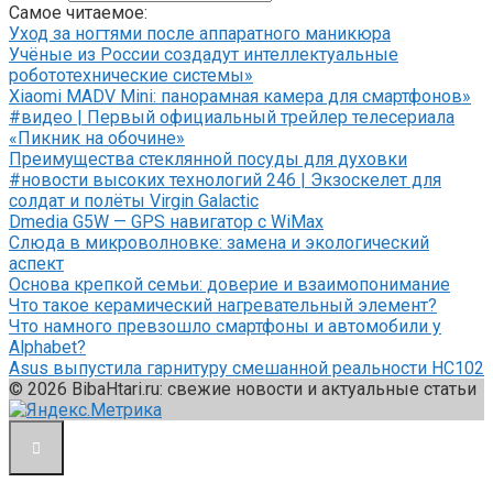
Самое читаемое:
Уход за ногтями после аппаратного маникюра
Учёные из России создадут интеллектуальные
робототехнические системы»
Xiaomi MADV Mini: панорамная камера для смартфонов»
#видео | Первый официальный трейлер телесериала
«Пикник на обочине»
Преимущества стеклянной посуды для духовки
#новости высоких технологий 246 | Экзоскелет для
солдат и полёты Virgin Galactic
Dmedia G5W — GPS навигатор с WiMax
Слюда в микроволновке: замена и экологический
аспект
Основа крепкой семьи: доверие и взаимопонимание
Что такое керамический нагревательный элемент?
Что намного превзошло смартфоны и автомобили у
Alphabet?
Asus выпустила гарнитуру смешанной реальности HC102
© 2026 BibaHtari.ru: свежие новости и актуальные статьи