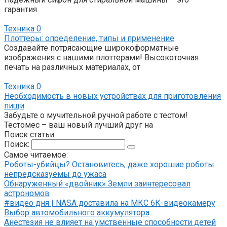
гарантия
Техника
0
Плоттеры: определение, типы и применение
Создавайте потрясающие широкоформатные
изображения с нашими плоттерами! Высокоточная
печать на различных материалах, от
Техника
0
Необходимость в новых устройствах для приготовления
пищи
Забудьте о мучительной ручной работе с тестом!
Тестомес – ваш новый лучший друг на
Поиск статьи:
Поиск:
Самое читаемое:
Роботы-убийцы? Остановитесь, даже хорошие роботы
непредсказуемы до ужаса
Обнаруженный «двойник» Земли заинтересовал
астрономов
#видео дня | NASA доставила на МКС 6К-видеокамеру
Выбор автомобильного аккумулятора
Анестезия не влияет на умственные способности детей