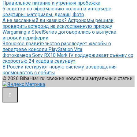
Правильное питание и утренняя пробежка
6 советов по оформлению колонн в интерьере
квартиры: материалы, дизайн, фото
А не засланный ли казачок? Астрономы решили
проверить астероид на искусственную природу
Wargaming и SteelSeries договорились о выпуске
игровой периферии
Японское правительство расследует жалобы о
перегреве консоли PlayStation Vita
Фотокамера Sony RX10 Mark IV поддерживает съёмку со
скоростью 24 кадра в секунду»
В России тестируют новую систему возвращения
космонавтов с орбиты
© 2026 BibaHtari.ru: свежие новости и актуальные статьи