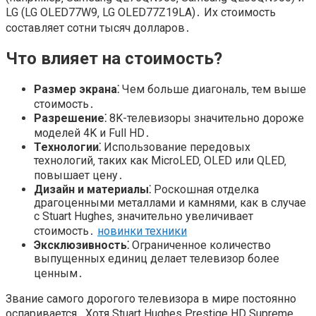
LG (LG OLED77W9‚ LG OLED77Z19LA)․ Их стоимость
составляет сотни тысяч долларов․
Что влияет на стоимость?
Размер экрана⁚
Чем больше диагональ‚ тем выше
стоимость․
Разрешение⁚
8K-телевизоры значительно дороже
моделей 4K и Full HD․
Технологии⁚
Использование передовых
технологий‚ таких как MicroLED‚ OLED или QLED‚
повышает цену․
Дизайн и материалы⁚
Роскошная отделка
драгоценными металлами и камнями‚ как в случае
с Stuart Hughes‚ значительно увеличивает
стоимость․
новинки техники
Эксклюзивность⁚
Ограниченное количество
выпущенных единиц делает телевизор более
ценным․
Звание самого дорогого телевизора в мире постоянно
оспаривается․ Хотя Stuart Hughes Prestige HD Supreme