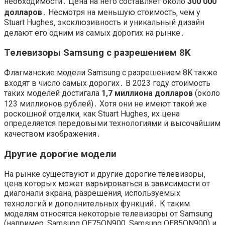
необходимости․ Цена на него составляет около
300 000
долларов
․ Несмотря на меньшую стоимость‚ чем у
Stuart Hughes‚ эксклюзивность и уникальный дизайн
делают его одним из самых дорогих на рынке․
Телевизоры Samsung с разрешением 8K
Флагманские модели Samsung с разрешением 8K также
входят в число самых дорогих․ В 2023 году стоимость
таких моделей достигала
1‚7 миллиона долларов
(около
123 миллионов рублей)․ Хотя они не имеют такой же
роскошной отделки‚ как Stuart Hughes‚ их цена
определяется передовыми технологиями и высочайшим
качеством изображения․
Другие дорогие модели
На рынке существуют и другие дорогие телевизоры‚
цена которых может варьироваться в зависимости от
диагонали экрана‚ разрешения‚ используемых
технологий и дополнительных функций․ К таким
моделям относятся некоторые телевизоры от Samsung
(например‚ Samsung QE75QN900‚ Samsung QE85QN900) и