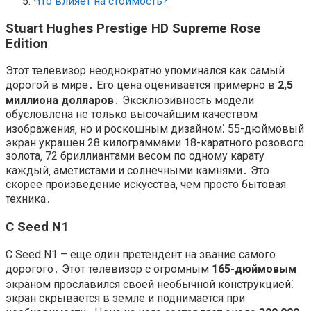
Что влияет на стоимость?
Stuart Hughes Prestige HD Supreme Rose
Edition
Этот телевизор неоднократно упоминался как самый
дорогой в мире․ Его цена оценивается примерно в
2‚5
миллиона долларов
․ Эксклюзивность модели
обусловлена не только высочайшим качеством
изображения‚ но и роскошным дизайном⁚ 55-дюймовый
экран украшен 28 килограммами 18-каратного розового
золота‚ 72 бриллиантами весом по одному карату
каждый‚ аметистами и солнечными камнями․ Это
скорее произведение искусства‚ чем просто бытовая
техника․
C Seed N1
C Seed N1 – еще один претендент на звание самого
дорогого․ Этот телевизор с огромным
165-дюймовым
экраном прославился своей необычной конструкцией⁚
экран скрывается в земле и поднимается при