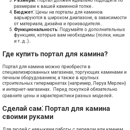
Размеры⁚
Портал должен идеально подходить по
размерам к вашей каминной топке․
Бюджет⁚
Цены на порталы для каминов
варьируются в широком диапазоне‚ в зависимости
от материала‚ дизайна и производителя․
Функциональность⁚
Подумайте о дополнительных
функциях‚ которые вам необходимы (полки‚ ниши
и т․д․)․
Где купить портал для камина?
Портал для камина можно приобрести в
специализированных магазинах‚ торгующих каминами и
печным оборудованием‚ а также в крупных
строительных гипермаркетах (например‚ Леруа Мерлен)
и интернет-магазинах․ Перед покупкой обязательно
сравните цены и характеристики разных моделей․
Сделай сам⁚ Портал для камина
своими руками
Для людей с навыками работы с деревом или камнем‚