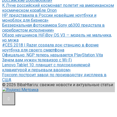
российские робомобили»
К Луне российский космонавт полетит на американском
космическом корабле Orion
HP представила в России новейшие ноутбуки и
моноблок для бизнеса»
Беззеркальная фотокамера Sony α6300 предстала в
серебристом исполнении»
Обзор наушников HiFiBoy OS V3 — модель не мальчика,
но мужа
#CES 2018 | Razer создала док-станцию в форме
ноутбука для своего смартфона
Офицально: NGP теперь называется PlayStation Vita
Зачем вам нужен телевизор с Wi-Fi
Lenovo Tablet 10: планшет с подсоединяемой
клавиатурой и перьевым вводом»
Foxconn построит завод по производству дисплеев в
США
© 2026 BibaHtari.ru: свежие новости и актуальные статьи