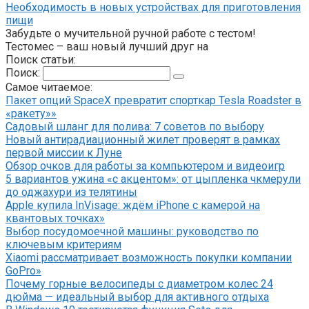
Необходимость в новых устройствах для приготовления
пищи
Забудьте о мучительной ручной работе с тестом!
Тестомес – ваш новый лучший друг на
Поиск статьи:
Поиск:
Самое читаемое:
Пакет опций SpaceX превратит спорткар Tesla Roadster в
«ракету»»
Садовый шланг для полива: 7 советов по выбору
Новый антирадиационный жилет проверят в рамках
первой миссии к Луне
Обзор очков для работы за компьютером и видеоигр
5 вариантов ужина «с акцентом»: от цыпленка чкмерули
до оджахури из телятины
Apple купила InVisage: ждём iPhone с камерой на
квантовых точках»
Выбор посудомоечной машины: руководство по
ключевым критериям
Xiaomi рассматривает возможность покупки компании
GoPro»
Почему горные велосипеды с диаметром колес 24
дюйма — идеальный выбор для активного отдыха