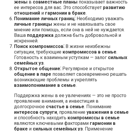
жены
в
совместные планы
показывает важность
ее интересов для вас. Это способствует
развитию
отношений
и
гармонии в браке
.
Понимание личных границ⁚
Необходимо уважать
личные границы
жены и не навязывать свое
мнение или помощь‚ если она в ней не нуждается.
Ваша
поддержка
должна быть добровольной и
искренней.
Поиск компромиссов⁚
В жизни неизбежны
ситуации‚ требующие
компромиссов в семье
.
Готовность к взаимным уступкам — залог
сильных
семейных уз
.
Открытое общение⁚
Регулярное и открытое
общение в паре
позволяет своевременно решать
возникающие проблемы и укреплять
взаимопонимание в семье
.
Поддержка жены в ее увлечениях — это не просто
проявление внимания‚ а инвестиция в
долгосрочное
счастье в семье
. Понимание
интересов супруги
‚ проявление
уважения в семье
и способность находить
компромиссы в семье
являются ключевыми факторами
гармонии в
браке
и
сильных семейных уз
. Применение