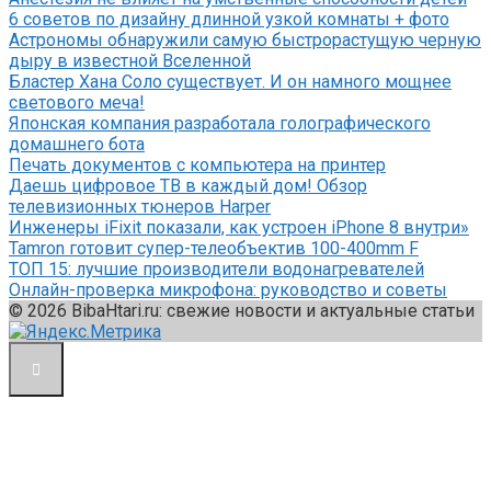
6 советов по дизайну длинной узкой комнаты + фото
Астрономы обнаружили самую быстрорастущую черную
дыру в известной Вселенной
Бластер Хана Соло существует. И он намного мощнее
светового меча!
Японская компания разработала голографического
домашнего бота
Печать документов с компьютера на принтер
Даешь цифровое ТВ в каждый дом! Обзор
телевизионных тюнеров Harper
Инженеры iFixit показали, как устроен iPhone 8 внутри»
Tamron готовит супер-телеобъектив 100-400mm F
ТОП 15: лучшие производители водонагревателей
Онлайн-проверка микрофона: руководство и советы
© 2026 BibaHtari.ru: свежие новости и актуальные статьи