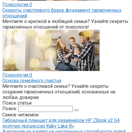
Психология
0
Секреты счастливого брака: фундамент гармоничных
отношений
Мечтаете о крепкой и любящей семье? Узнайте секреты
гармоничных отношений от психолога!
Психология
0
Основа семейного счастья
Мечтаете о счастливой семье? Узнайте секреты
создания гармоничных отношений, основанные на
любви, доверии
Поиск статьи:
Поиск:
Самое читаемое:
Гибридный планшет для дизайнеров HP ZBook x2 G4
получил процессор Kaby Lake R»
Анестезия не влияет на умственные способности детей