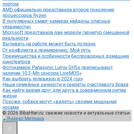
портом
AMD официально представила второе поколение
процессоров Ryzen
В популярных смарт-камерах найдены опасные
уязвимости»
Microsoft представила две модели гарнитур смешанной
реальности
Выпивать на работе может быть полезно
От конфликта к примирению⁚ Мой путь
Преимущества и особенности беспроводных домашних
кинотеатров
Фотокамере Panasonic Lumix GH5s приписывают
наличие 10,3-Мп сенсора LiveMOS»
Как выбрать телевизор в 2024 году
Наши семейные ценности и секреты счастливого брака
Как найти время друг для друга в современном ритме
жизни
Похоже, собаки могут «видеть» своими мощными
носами
© 2026 BibaHtari.ru: свежие новости и актуальные статьи