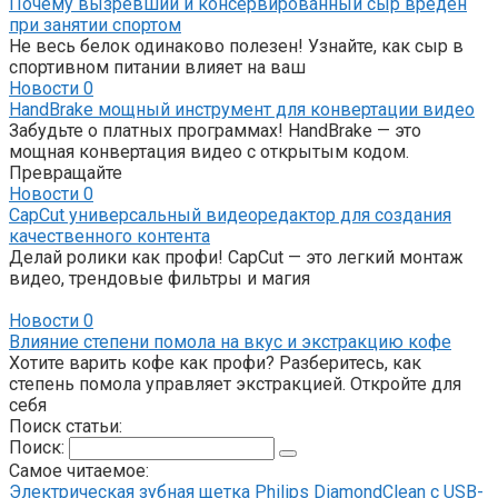
Почему вызревший и консервированный сыр вреден
при занятии спортом
Не весь белок одинаково полезен! Узнайте, как сыр в
спортивном питании влияет на ваш
Новости
0
HandBrake мощный инструмент для конвертации видео
Забудьте о платных программах! HandBrake — это
мощная конвертация видео с открытым кодом.
Превращайте
Новости
0
CapCut универсальный видеоредактор для создания
качественного контента
Делай ролики как профи! CapCut — это легкий монтаж
видео, трендовые фильтры и магия
Новости
0
Влияние степени помола на вкус и экстракцию кофе
Хотите варить кофе как профи? Разберитесь, как
степень помола управляет экстракцией. Откройте для
себя
Поиск статьи:
Поиск:
Самое читаемое:
Электрическая зубная щетка Philips DiamondClean с USB-