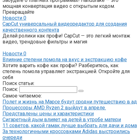
Забудьте о платных программах! HandBrake — это
мощная конвертация видео с открытым кодом.
Превращайте
Новости
0
CapCut универсальный видеоредактор для создания
качественного контента
Делай ролики как профи! CapCut — это легкий монтаж
видео, трендовые фильтры и магия
Новости
0
Влияние степени помола на вкус и экстракцию кофе
Хотите варить кофе как профи? Разберитесь, как
степень помола управляет экстракцией. Откройте для
себя
Поиск статьи:
Поиск:
Самое читаемое:
Полет и жизнь на Марсе будут сродни путешествию в ад
Процессоры AMD Ryzen 2 выйдут в апреле.
Представлены цены и характеристики
Сигаретный дым влияет на детей в утробе матери
11 советов, какой гамак лучше выбрать для дачи и дома
За технологичными кроссовками Adidas выстроились
очереди