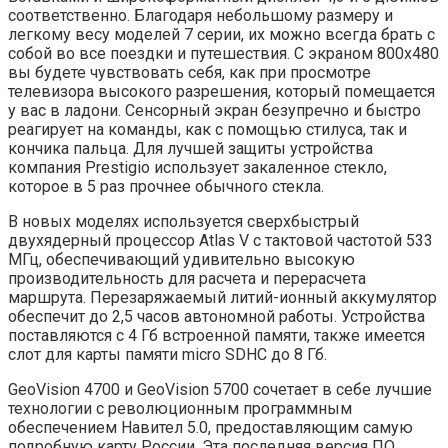
соответственно. Благодаря небольшому размеру и
легкому весу моделей 7 серии, их можно всегда брать с
собой во все поездки и путешествия. С экраном 800х480
вы будете чувствовать себя, как при просмотре
телевизора высокого разрешения, который помещается
у вас в ладони. Сенсорный экран безупречно и быстро
реагирует на команды, как с помощью стилуса, так и
кончика пальца. Для лучшей защиты устройства
компания Prestigio использует закаленное стекло,
которое в 5 раз прочнее обычного стекла.
В новых моделях используется сверхбыстрый
двухядерный процессор Atlas V с тактовой частотой 533
МГц, обеспечивающий удивительно высокую
производительность для расчета и перерасчета
маршрута. Перезаряжаемый литий-ионный аккумулятор
обеспечит до 2,5 часов автономной работы. Устройства
поставляются с 4 Гб встроенной памяти, также имеется
слот для карты памяти micro SDHC до 8 Гб.
GeoVision 4700 и GeoVision 5700 сочетает в себе лучшие
технологии с революционным программным
обеспечением Навител 5.0, предоставляющим самую
подробную карту России. Эта последняя версия ПО