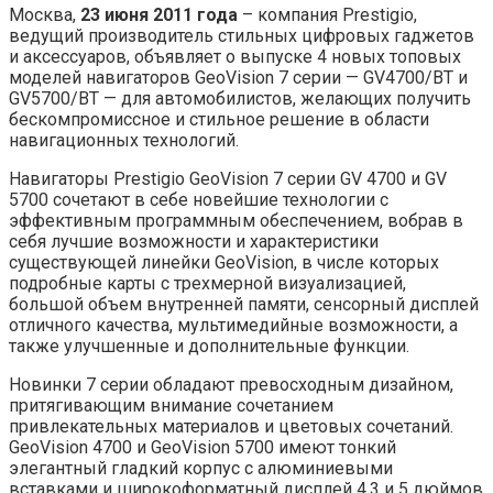
Москва,
23 июня 2011 года
– компания Prestigio,
ведущий производитель стильных цифровых гаджетов
и аксессуаров, объявляет о выпуске 4 новых топовых
моделей навигаторов GeoVision 7 серии — GV4700/ВТ и
GV5700/ВТ — для
автомобилистов, желающих получить
бескомпромиссное и стильное решение в области
навигационных технологий.
Навигаторы Prestigio GeoVision 7 серии GV 4700 и GV
5700 сочетают в себе новейшие технологии c
эффективным программным обеспечением, вобрав в
себя лучшие возможности и характеристики
существующей линейки GeoVision, в числе которых
подробные карты с трехмерной визуализацией,
большой объем внутренней памяти, сенсорный дисплей
отличного качества, мультимедийные возможности, а
также улучшенные и дополнительные функции.
Новинки 7 серии обладают превосходным дизайном,
притягивающим внимание сочетанием
привлекательных материалов и цветовых сочетаний.
GeoVision 4700 и GeoVision 5700 имеют тонкий
элегантный гладкий корпус с алюминиевыми
вставками и широкоформатный дисплей 4,3 и 5 дюймов