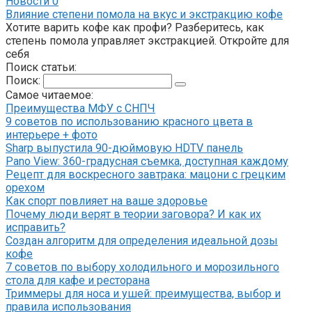
Новости
0
Влияние степени помола на вкус и экстракцию кофе
Хотите варить кофе как профи? Разберитесь, как
степень помола управляет экстракцией. Откройте для
себя
Поиск статьи:
Поиск:
Самое читаемое:
Преимущества МФУ с СНПЧ
9 советов по использованию красного цвета в
интерьере + фото
Sharp выпустила 90-дюймовую HDTV панель
Pano View: 360-градусная съемка, доступная каждому
Рецепт для воскресного завтрака: мацони с грецким
орехом
Как спорт повлияет на ваше здоровье
Почему люди верят в теории заговора? И как их
исправить?
Создан алгоритм для определения идеальной дозы
кофе
7 советов по выбору холодильного и морозильного
стола для кафе и ресторана
Триммеры для носа и ушей: преимущества, выбор и
правила использования