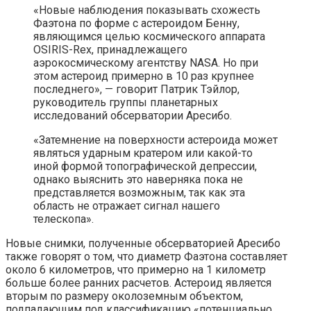
«Новые наблюдения показывать схожесть
Фаэтона по форме с астероидом Бенну,
являющимся целью космического аппарата
OSIRIS-Rex, принадлежащего
аэрокосмическому агентству NASA. Но при
этом астероид примерно в 10 раз крупнее
последнего», — говорит Патрик Тэйлор,
руководитель группы планетарных
исследований обсерватории Аресибо.
«Затемнение на поверхности астероида может
являться ударным кратером или какой-то
иной формой топографической депрессии,
однако выяснить это наверняка пока не
представляется возможным, так как эта
область не отражает сигнал нашего
телескопа».
Новые снимки, полученные обсерваторией Аресибо
также говорят о том, что диаметр Фаэтона составляет
около 6 километров, что примерно на 1 километр
больше более ранних расчетов. Астероид является
вторым по размеру околоземным объектом,
подпадающим под классификацию «потенциально