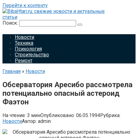
Перейти к контенту
Поиск:
Новости
Техника
Психология
Строительство
Ремонт
Главная
»
Новости
Обсерватория Аресибо рассмотрела
потенциально опасный астероид
Фаэтон
На чтение:
3 мин
Опубликовано:
06.05.1994
Рубрика:
Новости
Автор:
admin