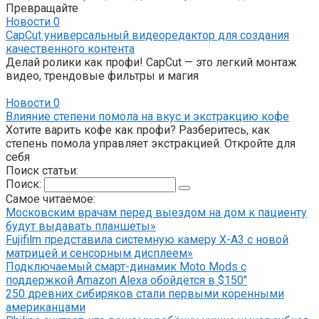
Превращайте
Новости
0
CapCut универсальный видеоредактор для создания
качественного контента
Делай ролики как профи! CapCut — это легкий монтаж
видео, трендовые фильтры и магия
Новости
0
Влияние степени помола на вкус и экстракцию кофе
Хотите варить кофе как профи? Разберитесь, как
степень помола управляет экстракцией. Откройте для
себя
Поиск статьи:
Поиск:
Самое читаемое:
Московским врачам перед выездом на дом к пациенту
будут выдавать планшеты»
Fujifilm представила системную камеру X-A3 с новой
матрицей и сенсорным дисплеем»
Подключаемый смарт-динамик Moto Mods с
поддержкой Amazon Alexa обойдётся в $150″
250 древних сибиряков стали первыми коренными
американцами