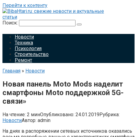
Перейти к контенту
Поиск:
Новости
Техника
Психология
Строительство
Ремонт
Главная
»
Новости
Новая панель Moto Mods наделит
смартфоны Moto поддержкой 5G-
связи»
На чтение:
2 мин
Опубликовано:
24.01.2019
Рубрика:
Новости
Автор:
admin
На днях в распоряжении сетевых источников оказались
весьма подробные данные о характеристиках смартфона