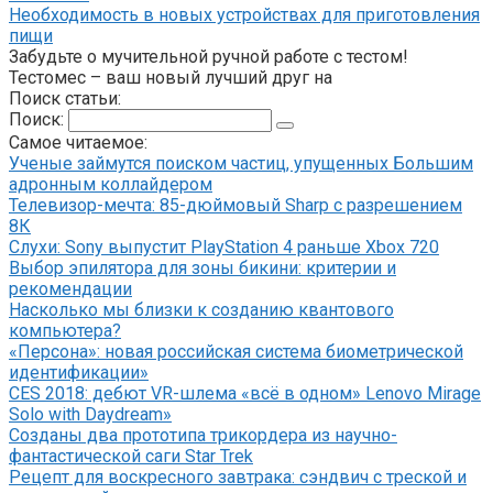
Необходимость в новых устройствах для приготовления
пищи
Забудьте о мучительной ручной работе с тестом!
Тестомес – ваш новый лучший друг на
Поиск статьи:
Поиск:
Самое читаемое:
Ученые займутся поиском частиц, упущенных Большим
адронным коллайдером
Телевизор-мечта: 85-дюймовый Sharp с разрешением
8К
Слухи: Sony выпустит PlayStation 4 раньше Xbox 720
Выбор эпилятора для зоны бикини: критерии и
рекомендации
Насколько мы близки к созданию квантового
компьютера?
«Персона»: новая российская система биометрической
идентификации»
CES 2018: дебют VR-шлема «всё в одном» Lenovo Mirage
Solo with Daydream»
Созданы два прототипа трикордера из научно-
фантастической саги Star Trek
Рецепт для воскресного завтрака: сэндвич с треской и