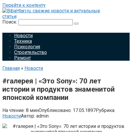
Перейти к контенту
Поиск:
Новости
Техника
Психология
Строительство
Ремонт
Главная
»
Новости
#галерея | «Это Sony»: 70 лет
истории и продуктов знаменитой
японской компании
На чтение:
8 мин
Опубликовано:
17.05.1897
Рубрика:
Новости
Автор:
admin