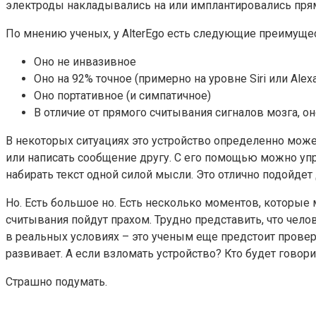
электроды накладывались на или имплантировались прямо
По мнению ученых, у AlterEgo есть следующие преимущес
Оно не инвазивное
Оно на 92% точное (примерно на уровне Siri или Alex
Оно портативное (и симпатичное)
В отличие от прямого считывания сигналов мозга, 
В некоторых ситуациях это устройство определенно мож
или написать сообщение другу. С его помощью можно у
набирать текст одной силой мысли. Это отлично подойде
Но. Есть большое но. Есть несколько моментов, которые м
считывания пойдут прахом. Трудно представить, что челов
в реальных условиях – это ученым еще предстоит провери
развивает. А если взломать устройство? Кто будет говори
Страшно подумать.