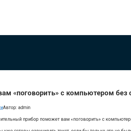
вам «поговорить» с компьютером без 
ти
Автор:
admin
ы уже готовы озвучивать текст, если бы только это не бы