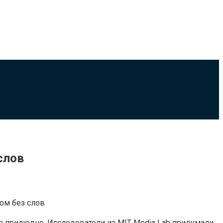
слов
ло прилюдно. Исследователи из MIT Media Lab придумали