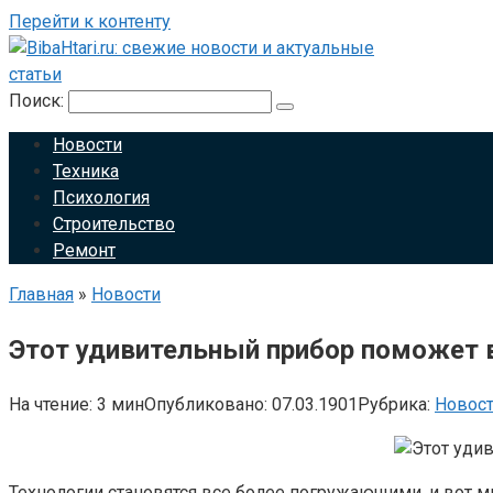
Перейти к контенту
Поиск:
Новости
Техника
Психология
Строительство
Ремонт
Главная
»
Новости
Этот удивительный прибор поможет 
На чтение:
3 мин
Опубликовано:
07.03.1901
Рубрика:
Новос
Технологии становятся все более погружающими, и вот м