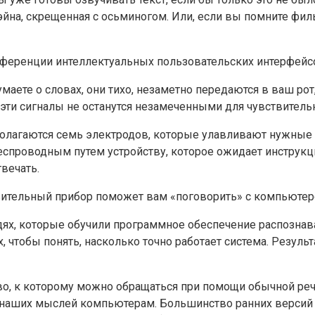
Бэйна, скрещенная с осьминогом. Или, если вы помните фи
ренции интеллектуальных пользовательских интерфейсов (
ете о словах, они тихо, незаметно передаются в ваш рот, 
эти сигналы не останутся незамеченными для чувствитель
асполагаются семь электродов, которые улавливают нужны
спроводным путем устройству, которое ожидает инструкц
вечать.
дях, которые обучили программное обеспечение распозна
ких, чтобы понять, насколько точно работает система. Рез
о, к которому можно обращаться при помощи обычной речи, в
 наших мыслей компьютерам. Большинство ранних версий 