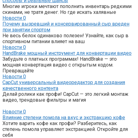
способы и реальные шансы
Многие игроки мечтают пополнить инвентарь редкими
скинами, не тратя денег. Но где искать халявные
Новости
0
Почему вызревший и консервированный сыр вреден
при занятии спортом
Не весь белок одинаково полезен! Узнайте, как сыр в
спортивном питании влияет на ваш
Новости
0
HandBrake мощный инструмент для конвертации видео
Забудьте о платных программах! HandBrake — это
мощная конвертация видео с открытым кодом.
Превращайте
Новости
0
CapCut универсальный видеоредактор для создания
качественного контента
Делай ролики как профи! CapCut — это легкий монтаж
видео, трендовые фильтры и магия
Новости
0
Влияние степени помола на вкус и экстракцию кофе
Хотите варить кофе как профи? Разберитесь, как
степень помола управляет экстракцией. Откройте для
себя