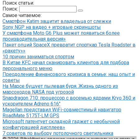
Поиск статьи:
Поиск:
Самое читаемое:
Смартфон Katim защитит владельца от слежки
Sony NGP на видео + игровые скриншоты
У смартфона Moto G6 Plus может появиться более
производительная версия»
Пакет опций SpaceX превратит спорткар Tesla Roadster в
«ракету»»
10 причин заниматься спортом
В Китае KFC начал сканировать клиентов для подбора
персонального меню
Преодоление финансового кризиса в семье: наш опыт и
советы
На Марсе бушует пылевая буря. Жизнь одного из
марсоходов NASA под угрозой
Snapdragon 710: процессор с восемью ядрами Kryo 360 и
ускорителем Adreno 616″
Magellan представил WiFi-совместимый навигатор
RoadMate 5175T-LM GPS
Microsoft патентует складной гаджет с необычной
конфигурацией дисплеев»
7 советов по выбору потолочного светильника