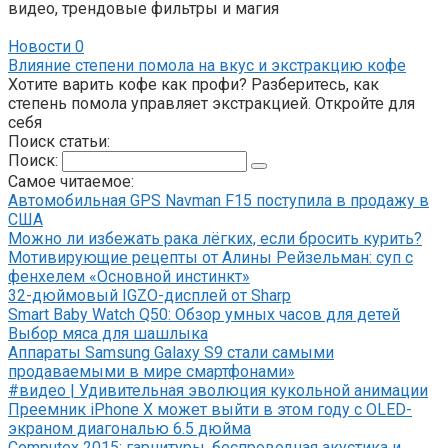
видео, трендовые фильтры и магия
Новости
0
Влияние степени помола на вкус и экстракцию кофе
Хотите варить кофе как профи? Разберитесь, как
степень помола управляет экстракцией. Откройте для
себя
Поиск статьи:
Поиск:
Самое читаемое:
Автомобильная GPS Navman F15 поступила в продажу в
США
Можно ли избежать рака лёгких, если бросить курить?
Мотивирующие рецепты от Алины Рейзельман: суп с
фенхелем «Основной инстинкт»
32-дюймовый IGZO-дисплей от Sharp
Smart Baby Watch Q50: Обзор умных часов для детей
Выбор мяса для шашлыка
Аппараты Samsung Galaxy S9 стали самыми
продаваемыми в мире смартфонами»
#видео | Удивительная эволюция кукольной анимации
Преемник iPhone X может выйти в этом году с OLED-
экраном диагональю 6.5 дюйма
Computex 2015: гарнитуры, беспроводная акустика и