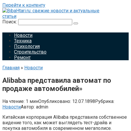
Перейти к контенту
Поиск:
Новости
Техника
Психология
Строительство
Ремонт
Главная
»
Новости
Alibaba представила автомат по
продаже автомобилей»
На чтение:
1 мин
Опубликовано:
12.07.1898
Рубрика:
Новости
Автор:
admin
Китайская корпорация Alibaba представила собственное
видение того, как может выглядеть тест-драйв и
покупка автомобиля в современном мегаполисе.