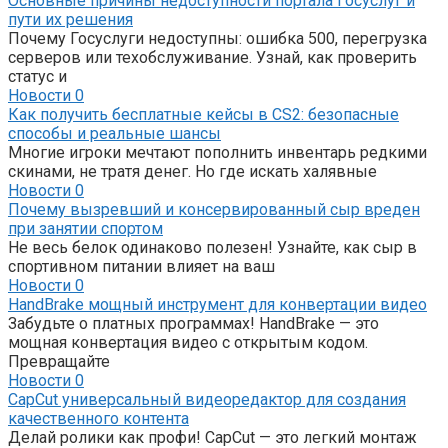
Основные причины недоступности портала Госуслуг и
пути их решения
Почему Госуслуги недоступны: ошибка 500, перегрузка
серверов или техобслуживание. Узнай, как проверить
статус и
Новости
0
Как получить бесплатные кейсы в CS2: безопасные
способы и реальные шансы
Многие игроки мечтают пополнить инвентарь редкими
скинами, не тратя денег. Но где искать халявные
Новости
0
Почему вызревший и консервированный сыр вреден
при занятии спортом
Не весь белок одинаково полезен! Узнайте, как сыр в
спортивном питании влияет на ваш
Новости
0
HandBrake мощный инструмент для конвертации видео
Забудьте о платных программах! HandBrake — это
мощная конвертация видео с открытым кодом.
Превращайте
Новости
0
CapCut универсальный видеоредактор для создания
качественного контента
Делай ролики как профи! CapCut — это легкий монтаж